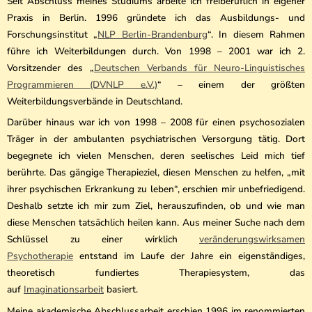
Seit Abschluss meines Studiums arbeite ich freiberuflich in eigener
Praxis in Berlin. 1996 gründete ich das Ausbildungs- und
Forschungsinstitut „
NLP Berlin-Brandenburg
“. In diesem Rahmen
führe ich Weiterbildungen durch. Von 1998 – 2001 war ich 2.
Vorsitzender des „
Deutschen Verbands für Neuro-Linguistisches
Programmieren (DVNLP e.V.)
“ – einem der größten
Weiterbildungsverbände in Deutschland.
Darüber hinaus war ich von 1998 – 2008 für einen psychosozialen
Träger in der ambulanten psychiatrischen Versorgung tätig. Dort
begegnete ich vielen Menschen, deren seelisches Leid mich tief
berührte. Das gängige Therapieziel, diesen Menschen zu helfen, „mit
ihrer psychischen Erkrankung zu leben“, erschien mir unbefriedigend.
Deshalb setzte ich mir zum Ziel, herauszufinden, ob und wie man
diese Menschen tatsächlich heilen kann. Aus meiner Suche nach dem
Schlüssel zu einer wirklich
veränderungswirksamen
Psychotherapie
entstand im Laufe der Jahre ein eigenständiges,
theoretisch fundiertes Therapiesystem, das
auf
Imaginationsarbeit
basiert.
Meine akademische Abschlussarbeit erschien 1996 im renommierten